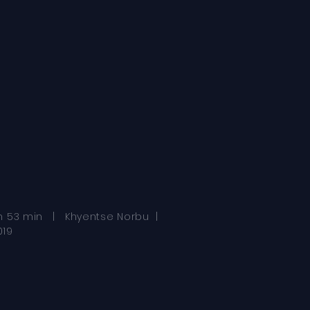
 h 53 min | Khyentse Norbu |
019