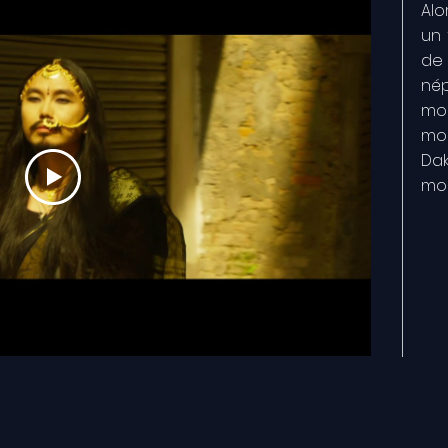
Alo
un
de 
nép
moi
moi
Da
mo