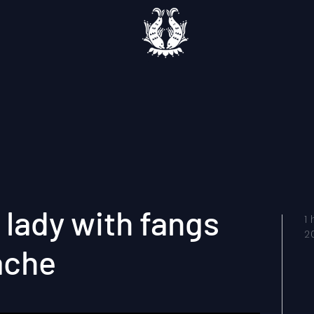
 lady with fangs
1
2
ache